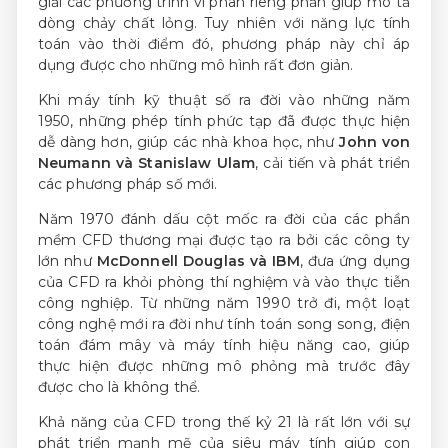
giải các phương trình vi phân riêng phần giúp mô tả
dòng chảy chất lỏng. Tuy nhiên với năng lực tính
toán vào thời điểm đó, phương pháp này chỉ áp
dụng được cho những mô hình rất đơn giản.
Khi máy tính kỹ thuật số ra đời vào những năm
1950, những phép tính phức tạp đã được thực hiện
dễ dàng hơn, giúp các nhà khoa học, như
John von
Neumann và Stanislaw Ulam
, cải tiến và phát triển
các phương pháp số mới.
Năm 1970 đánh dấu cột mốc ra đời của các phần
mềm CFD thương mại được tạo ra bởi các công ty
lớn như
McDonnell Douglas và IBM
, đưa ứng dụng
của CFD ra khỏi phòng thí nghiệm và vào thực tiễn
công nghiệp. Từ những năm 1990 trở đi, một loạt
công nghệ mới ra đời như tính toán song song, điện
toán đám mây và máy tính hiệu năng cao, giúp
thực hiện được những mô phỏng mà trước đây
được cho là không thể.
Khả năng của CFD trong thế kỷ 21 là rất lớn với sự
phát triển mạnh mẽ của siêu máy tính giúp con