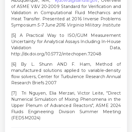
Albuquerque, NM,
kjdowdi@sandia.gov
, Overview
of ASME V&V 20-2009 Standard for Verification and
Validation in Computational Fluid Mechanics and
Heat Transfer. Presented at 2016 Inverse Problems
Symposium
5-7 June 2016 Virginia Military Institute
[5] A Practical Way to ISO/GUM Measurement
Uncertainty for Analytical Assays Including In-House
Validation Data,
http://dx.doi.org/10.5772/intechopen.72048
[6] By L. Shunn AND F. Ham, Method of
manufactured solutions applied to variable-density
flow solvers, Center for Turbulence Research Annual
Research Briefs 2007
[7] Tri Nguyen, Elia Merzari, Victor Leite, "Direct
Numerical Simulation of Mixing Phenomena in the
Upper Plenum of Advanced Reactors", ASME 2024
Fluids Engineering Division Summer Meeting
(FEDSM2024)