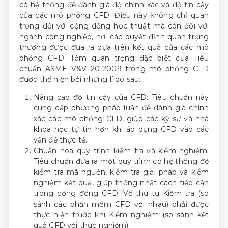
có hệ thống để đánh giá độ chính xác và độ tin cậy
của các mô phỏng CFD. Điều này không chỉ quan
trọng đối với cộng đồng học thuật mà còn đối với
ngành công nghiệp, nơi các quyết định quan trọng
thường được đưa ra dựa trên kết quả của các mô
phỏng CFD. Tầm quan trọng đặc biệt của Tiêu
chuẩn ASME V&V 20-2009 trong mô phỏng CFD
được thể hiện bởi những lí do sau:
Nâng cao độ tin cậy của CFD: Tiêu chuẩn này
cung cấp phương pháp luận để đánh giá chính
xác các mô phỏng CFD, giúp các kỹ sư và nhà
khoa học tự tin hơn khi áp dụng CFD vào các
vấn đề thực tế.
Chuẩn hóa quy trình kiểm tra và kiểm nghiệm:
Tiêu chuẩn đưa ra một quy trình có hệ thống để
kiểm tra mã nguồn, kiểm tra giải pháp và kiểm
nghiệm kết quả, giúp thống nhất cách tiếp cận
trong cộng đồng CFD. Về thứ tự Kiểm tra (so
sánh các phần mềm CFD với nhau) phải được
thực hiện trước khi Kiểm nghiệm (so sánh kết
quả CFD với thực nghiệm)