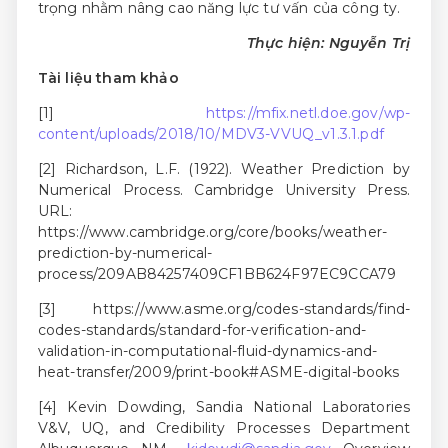
trọng nhằm nâng cao năng lực tư vấn của công ty.
Thực hiện: Nguyễn Trị
Tài liệu tham khảo
[1]
https://mfix.netl.doe.gov/wp-
content/uploads/2018/10/MDV3-VVUQ_v1.3.1.pdf
[2] Richardson, L.F. (1922). Weather Prediction by
Numerical Process. Cambridge University Press.
URL:
https://www.cambridge.org/core/books/weather-
prediction-by-numerical-
process/209AB84257409CF1BB624F97EC9CCA79
[3] https://www.asme.org/codes-standards/find-
codes-standards/standard-for-verification-and-
validation-in-computational-fluid-dynamics-and-
heat-transfer/2009/print-book#ASME-digital-books
[4] Kevin Dowding, Sandia National Laboratories
V&V, UQ, and Credibility Processes Department