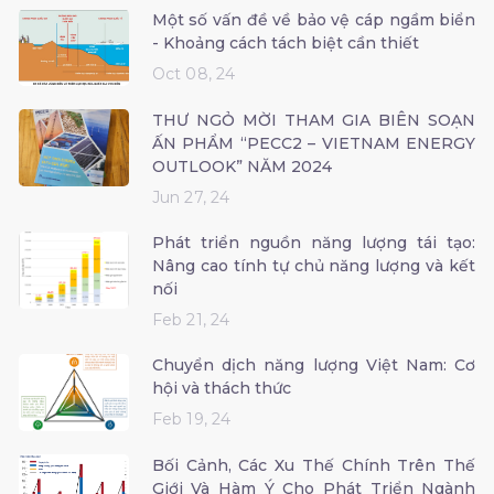
Một số vấn đề về bảo vệ cáp ngầm biển
- Khoảng cách tách biệt cần thiết
Oct 08, 24
THƯ NGỎ MỜI THAM GIA BIÊN SOẠN
ẤN PHẨM “PECC2 – VIETNAM ENERGY
OUTLOOK” NĂM 2024
Jun 27, 24
Phát triển nguồn năng lượng tái tạo:
Nâng cao tính tự chủ năng lượng và kết
nối
Feb 21, 24
Chuyển dịch năng lượng Việt Nam: Cơ
hội và thách thức
Feb 19, 24
Bối Cảnh, Các Xu Thế Chính Trên Thế
Giới Và Hàm Ý Cho Phát Triển Ngành