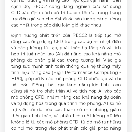
vệ môi trường và nâng cao hiệu quả vận hành. Bên
cạnh đó, PECC2 cũng đang nghiên cứu sử dụng
CFD xác định cách bố trí tuabin tối ưu trong trang
trại điện gió sao cho đạt được sản lượng năng lượng
cao nhất trong các điều kiện gió khác nhau.
Định hướng phát triển của PECC2 là tiếp tục mở
rộng các ứng dụng CFD trong các dự án nhiệt điện
và năng lượng tái tạo, phát triển hạ tầng số và tích
hợp trí tuệ nhân tạo (AI) để nâng cao khả năng mô
phỏng độ phân giải cao trong tương lai. Việc gia
tăng sức mạnh tính toán thông qua hệ thống máy
tính hiệu năng cao (High Performance Computing -
HPC), giúp xử lý các mô phỏng CFD phức tạp và chi
tiết hơn. Đồng thời, gia tăng năng lực tính toán
cũng sẽ hỗ trợ phát triển AI và tích hợp AI vào các
mô phỏng CFD, nhằm nâng cao khả năng dự đoán
và tự động hóa trong quá trình mô phỏng. AI sẽ hỗ
trợ việc tối ưu hóa các tham số mô phỏng, giảm
thời gian tính toán, và phân tích một lượng dữ liệu
khổng lồ từ các mô phỏng CFD, từ đó mở ra những
cơ hội mới trong việc phát triển các giải pháp năng